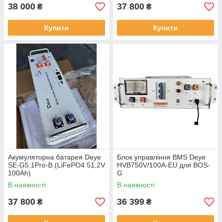
38 000
37 800
₴
₴
Купити
Купити
Акумуляторна батарея Deye
Блок управління BMS Deye
SE-G5.1Pro-B (LiFePO4 51,2V
HVB750V/100A-EU для BOS-
100Ah)
G
В наявності
В наявності
37 800
36 399
₴
₴