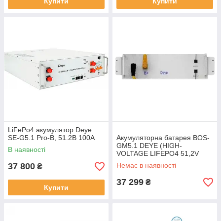
Купити
Купити
LiFePo4 акумулятор Deye
SE-G5.1 Pro-B, 51.2В 100A
Акумуляторна батарея BOS-
GM5.1 DEYE (HIGH-
В наявності
VOLTAGE LIFEPO4 51,2V
100AH ​​5,12KWH)
37 800
Немає в наявності
₴
37 299
₴
Купити