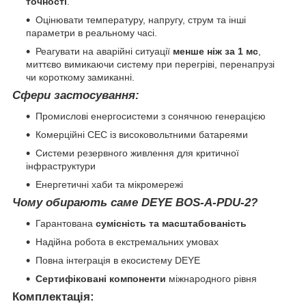
точності
.
Оцінювати температуру, напругу, струм та інші
параметри в реальному часі.
Реагувати на аварійні ситуації
менше ніж за 1 мс
,
миттєво вимикаючи систему при перегріві, перенапрузі
чи короткому замиканні.
Сфери застосування:
Промислові енергосистеми з сонячною генерацією
Комерційні СЕС із високовольтними батареями
Системи резервного живлення для критичної
інфраструктури
Енергетичні хаби та мікромережі
Чому обирають саме DEYE BOS-A-PDU-2?
Гарантована
сумісність та масштабованість
Надійна робота в екстремальних умовах
Повна інтеграція в екосистему DEYE
Сертифіковані компоненти
міжнародного рівня
Комплектація: