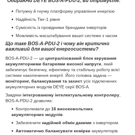
Обираючи DEYE BOS-A-PDU-2, ви отримуєте:
Потужну й гнучку платформу управління енергією
Надійність Tier-1 рівня
Сумісність із провідними брендами інверторів
Можливість масштабування вашої системи з часом
Що таке BOS-A-PDU-2 і чому він критично
важливий для вашої енергосистеми?
BOS-A-PDU-2 — це
централізований блок керування
акумуляторними батареями високої напруги
, який
забезпечує безпечну, ефективну та стабільну роботу всієї
системи накопичення енергії. Його головна задача —
моніторинг, балансування та захист
усіх підключених
акумуляторних модулів DEYE серії BOS-A.
Завдяки
інтегрованому інтелектуальному контролеру
,
BOS-A-PDU-2 дозволяє:
Контролювати до
16 високовольтних
акумуляторних модулів
.
Забезпечити
надійний обмін даними
з інвертором.
Автоматично балансувати комірки
акумуляторів