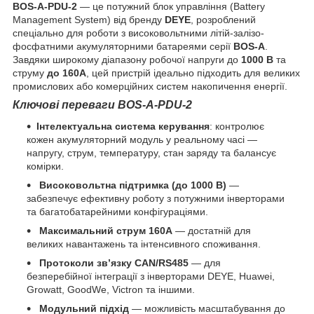
BOS-A-PDU-2
— це потужний блок управління (Battery
Management System) від бренду
DEYE
, розроблений
спеціально для роботи з високовольтними літій-залізо-
фосфатними акумуляторними батареями серії
BOS-A
.
Завдяки широкому діапазону робочої напруги до
1000 В
та
струму
до 160А
, цей пристрій ідеально підходить для великих
промислових або комерційних систем накопичення енергії.
Ключові переваги BOS-A-PDU-2
Інтелектуальна система керування
: контролює
кожен акумуляторний модуль у реальному часі —
напругу, струм, температуру, стан заряду та балансує
комірки.
Високовольтна підтримка (до 1000 В)
—
забезпечує ефективну роботу з потужними інверторами
та багатобатарейними конфігураціями.
Максимальний струм 160A
— достатній для
великих навантажень та інтенсивного споживання.
Протоколи зв’язку CAN/RS485
— для
безперебійної інтеграції з інверторами DEYE, Huawei,
Growatt, GoodWe, Victron та іншими.
Модульний підхід
— можливість масштабування до