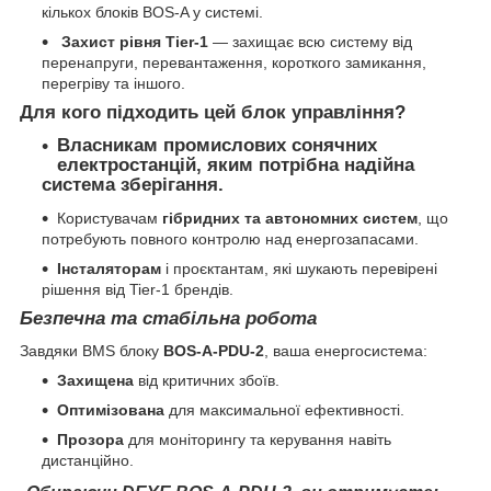
кількох блоків BOS-A у системі.
Захист рівня Tier-1
— захищає всю систему від
перенапруги, перевантаження, короткого замикання,
перегріву та іншого.
Для кого підходить цей блок управління?
Власникам
промислових сонячних
електростанцій
, яким потрібна надійна
система зберігання.
Користувачам
гібридних та автономних систем
, що
потребують повного контролю над енергозапасами.
Інсталяторам
і проєктантам, які шукають перевірені
рішення від Tier-1 брендів.
Безпечна та стабільна робота
Завдяки BMS блоку
BOS-A-PDU-2
, ваша енергосистема:
Захищена
від критичних збоїв.
Оптимізована
для максимальної ефективності.
Прозора
для моніторингу та керування навіть
дистанційно.