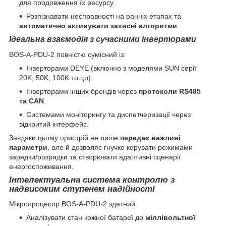
для продовження їх ресурсу.
Розпізнавати несправності на ранніх етапах та
автоматично активувати захисні алгоритми
.
Ідеальна взаємодія з сучасними інверторами
BOS-A-PDU-2 повністю сумісний із:
Інверторами DEYE (включно з моделями SUN серії
20K, 50K, 100K тощо).
Інверторами інших брендів через
протоколи RS485
та CAN
.
Системами моніторингу та диспетчеризації через
відкритий інтерфейс.
Завдяки цьому пристрій не лише
передає важливі
параметри
, але й дозволяє гнучко керувати режимами
зарядки/розрядки та створювати адаптивні сценарії
енергоспоживання.
Інтелектуальна система контролю з
надвисоким ступенем надійності
Мікропроцесор BOS-A-PDU-2 здатний:
Аналізувати стан кожної батареї до
міллівольтної