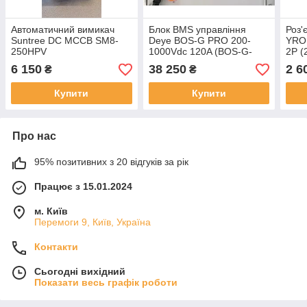
Автоматичний вимикач
Блок BMS управління
Роз'
Suntree DC MCCB SM8-
Deye BOS-G PRO 200-
YROP
250HPV
1000Vdc 120A (BOS-G-
2P (
PDU-2)
6 150
38 250
2 6
₴
₴
Купити
Купити
Про нас
95% позитивних з 20 відгуків за рік
Працює з 15.01.2024
м. Київ
Перемоги 9, Київ, Україна
Контакти
Сьогодні вихідний
Показати весь графік роботи