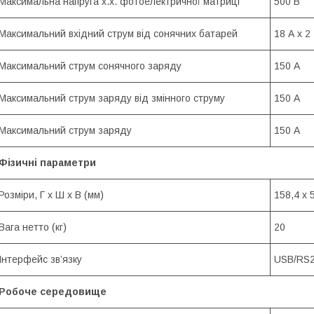
Максимальна напруга х.х. фотоелектричної матриці
500 В
Максимальний вхідний струм від сонячних батарей
18 А х 2
Максимальний струм сонячного заряду
150 А
Максимальний струм заряду від змінного струму
150 А
Максимальний струм заряду
150 А
Фізичні параметри
Розміри, Г х Ш х В (мм)
158,4 х 
Вага нетто (кг)
20
Інтерфейс зв’язку
USB/RS2
Робоче середовище