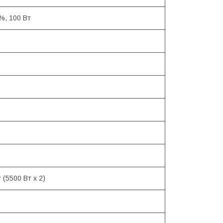
%, 100 Вт
 (5500 Вт х 2)
В