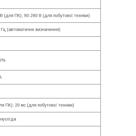
В (для ПК); 90-280 В (для побутової техніки)
 Гц (автоматичне визначення)
 5%
А
ля ПК); 20 мс (для побутової техніки)
инусоїда