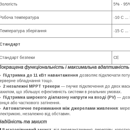
Вологість
5% - 95%
Робоча температура
-10 С …
Температура зберігання
-15 С …
Стандарт
Стандарт безпеки
СЕ
Покращена функціональність і максимальна адаптивність
🔹
Підтримка до 11 кВт навантаження
дозволяє підключати потуж
ерверне обладнання тощо.
🔹
2 незалежні MPPT трекери
— гнучке підключення до двох масив
ахилом, що збільшує ефективність системи в реальних умовах.
🔹
Підтримка широкого діапазону напруги на вході (PV)
— дозв
онця або часткового затінення.
🔹
Автоматичне перемикання між джерелами живлення
: мер
лектрикою, незалежно від обставин.
Надійність та захист
️
Багаторівневий захист
: від перевантаження, перегріву, коротк