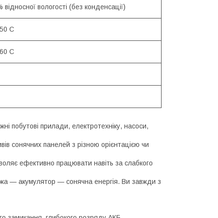
 відносної вологості (без конденсації)
 50 С
 60 С
ні побутові прилади, електротехніку, насоси,
ів сонячних панелей з різною орієнтацією чи
оляє ефективно працювати навіть за слабкого
ежа — акумулятор — сонячна енергія. Ви завжди з
ого замикання, глибокого розряду АКБ,