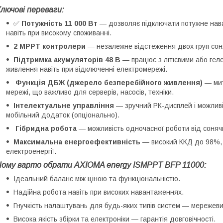
лючові переваги:
✅
Потужність 11 000 Вт
— дозволяє підключати потужне нав
навіть при високому споживанні.
2 MPPT контролери
— незалежне відстеження двох груп сон
Підтримка акумуляторів 48 В
— працює з літієвими або гел
живлення навіть при відключенні електромережі.
Функція ДБЖ (джерело безперебійного живлення)
— мит
мережі, що важливо для серверів, насосів, техніки.
Інтелектуальне управління
— зручний РК-дисплей і можливі
мобільний додаток (опціонально).
Гібридна робота
— можливість одночасної роботи від сонячн
Максимальна енергоефективність
— високий ККД до 98%, 
електроенергії.
Чому варто обрати AXIOMA energy ISMPPT BFP 11000:
Ідеальний баланс між ціною та функціональністю.
Надійна робота навіть при високих навантаженнях.
Гнучкість налаштувань для будь-яких типів систем — мережеви
Висока якість збірки та електроніки — гарантія довговічності.