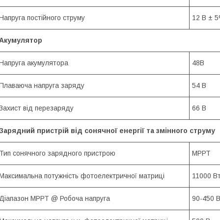
Напруга постійного струму
12 В ± 5
Акумулятор
Напруга акумулятора
48В
Плаваюча напруга заряду
54 В
Захист від перезаряду
66 В
Зарядний пристрій від сонячної енергії та змінного струму
Тип сонячного зарядного пристрою
МРРТ
Максимальна потужність фотоелектричної матриці
11000 Вт
Діапазон МРРТ @ Робоча напруга
90-450 