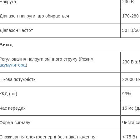
Напруга
230 В
Діапазон напруги, що обирається
170-280 
Діапазон частот
50 Гц/60
Вихід
Регулювання напруги змінного струму (Режим
230 В ±
акумулятора
)
Пікова потужність
22000 В
ККД (пік)
93%
Час передачі
15 мс (д
Форма сигналу
Чиста с
Споживання електроенергії без навантаження
< 75 Вт