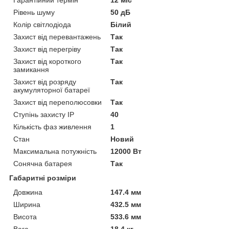
Рівень шуму
50 дБ
Колір світлодіода
Білий
Захист від перевантажень
Так
Захист від перегріву
Так
Захист від короткого
Так
замикання
Захист від розряду
Так
акумуляторної батареї
Захист від переполюсовки
Так
Ступінь захисту IP
40
Кількість фаз живлення
1
Стан
Новий
Максимальна потужність
12000 Вт
Сонячна батарея
Так
Габаритні розміри
Довжина
147.4 мм
Ширина
432.5 мм
Висота
533.6 мм
Вага
18.4 кг