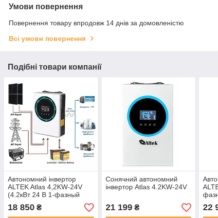
Умови повернення
Повернення товару впродовж 14 днів за домовленістю
Всі умови повернення
Подібні товари компанії
Автономний інвертор
Сонячний автономний
Авто
ALTEK Atlas 4,2KW-24V
інвертор Atlas 4.2KW-24V
ALTE
(4.2кВт 24 В 1-фазный
фазн
1MPPT)
18 850
21 199
22 
₴
₴