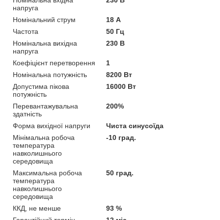
напруга
Номінальний струм
18 А
Частота
50 Гц
Номінальна вихідна
230 В
напруга
Коефіцієнт перетворення
1
Номінальна потужність
8200 Вт
Допустима пікова
16000 Вт
потужність
Перевантажувальна
200%
здатність
Форма вихідної напруги
Чиста синусоїда
Мінімальна робоча
-10 град.
температура
навколишнього
середовища
Максимальна робоча
50 град.
температура
навколишнього
середовища
ККД, не менше
93 %
Гарантійний термін
12 міс