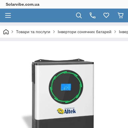
Solarvibe.com.ua
Товари та послуги
Інвертори сонячних батарей
Інве