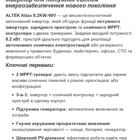
енергозабезпечення нового покоління
ALTEK Atlas 8.2KW-48V
— це високотехнологічний
автономний інвертор, який об’єднує функції
потужного
інвертора
,
зарядного пристрою
та
сонячного MPPT-
контролера
з двома трекерами. Завдяки вихідній потужності
8.2 кВт
, пристрій ідеально підходить для реалізації
автономних сонячних електростанцій
або резервного
живлення у приватних будинках, майстернях, офісах, СТО та
фермерських об'єктах.
Ключові переваги:
2 MPPT-трекери:
дають змогу підключити два окремі
масиви сонячних панелей з різною орієнтацією або
конфігурацією
3-в-1:
інвертор + сонячний контролер + зарядний
пристрій в одному корпусі
Підтримка генератора:
автоматичне включення за
потреби
Гнучке керування пріоритетами живлення:
налаштування черговості — сонце, батарея, генератор
Широкий PV-діапазон:
ефективна робота навіть при