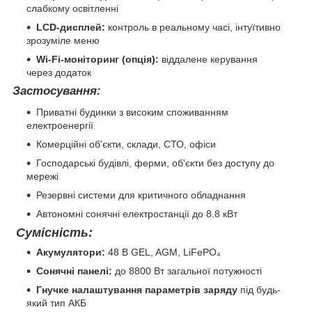
слабкому освітленні
LCD-дисплей:
контроль в реальному часі, інтуїтивно
зрозуміле меню
Wi-Fi-моніторинг (опція):
віддалене керування
через додаток
Застосування:
Приватні будинки з високим споживанням
електроенергії
Комерційні об'єкти, склади, СТО, офіси
Господарські будівлі, ферми, об'єкти без доступу до
мережі
Резервні системи для критичного обладнання
Автономні сонячні електростанції до 8.8 кВт
Сумісність:
Акумулятори:
48 В GEL, AGM, LiFePO₄
Сонячні панелі:
до 8800 Вт загальної потужності
Гнучке налаштування параметрів заряду
під будь-
який тип АКБ