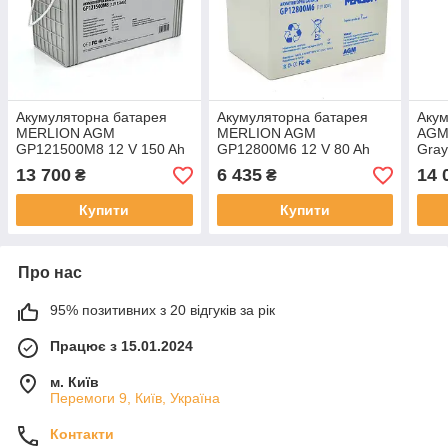
Акумуляторна батарея
Акумуляторна батарея
Акум
MERLION AGM
MERLION AGM
AGM
GP121500M8 12 V 150 Ah
GP12800M6 12 V 80 Ah
Gray
(483 х 170 х 241) White
21,8 кг ( 260 x 165 x 210
(483
13 700
6 435
14 
₴
₴
Q1/24
(215) ) Q1
Купити
Купити
Про нас
95% позитивних з 20 відгуків за рік
Працює з 15.01.2024
м. Київ
Перемоги 9, Київ, Україна
Контакти