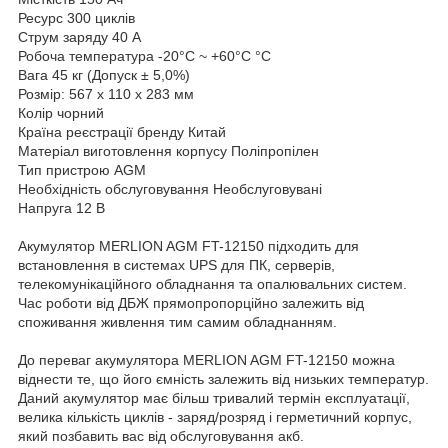
Ресурс 300 циклів
Струм заряду 40 А
Робоча температура -20°C ~ +60°C °C
Вага 45 кг (Допуск ± 5,0%)
Розмір: 567 x 110 x 283 мм
Колір чорний
Країна реєстрації бренду Китай
Матеріал виготовлення корпусу Поліпропілен
Тип пристрою AGM
Необхідність обслуговування Необслуговувані
Напруга 12 В
Акумулятор MERLION AGM FT-12150 підходить для
встановлення в системах UPS для ПК, серверів,
телекомунікаційного обладнання та опалювальних систем.
Час роботи від ДБЖ прямопропорційно залежить від
споживання живлення тим самим обладнанням.
До переваг акумулятора MERLION AGM FT-12150 можна
віднести те, що його ємність залежить від низьких температур.
Даний акумулятор має більш тривалий термін експлуатації,
велика кількість циклів - заряд/розряд і герметичний корпус,
який позбавить вас від обслуговування акб.