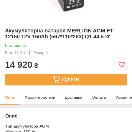
Акумуляторна батарея MERLION AGM FT-
12150 12V 150Ah (567*110*283) Q1 44.5 кг
В наявності
Код: 11707
Роздріб
14 920
₴
Купити
Опис
Характеристики
Доставка
Оплата
Умови п
Опис
Тип акумулятора AGM
Місткість 150 Ач