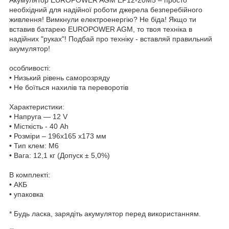
необхідний для надійної роботи джерела безперебійного
живлення! Вимкнули електроенергію? Не біда! Якщо ти
вставив батарею EUROPOWER AGM, то твоя техніка в
надійних "руках"! Подбай про техніку - вставляй правильний
акумулятор!
особливості:
• Низький рівень саморозряду
• Не боїться нахилів та переворотів
Характеристики:
• Напруга — 12 V
• Місткість - 40 Ah
• Розміри – 196x165 x173 мм
• Тип клем: M6
• Вага: 12,1 кг (Допуск ± 5,0%)
В комплекті:
• АКБ
• упаковка
* Будь ласка, зарядіть акумулятор перед використанням.