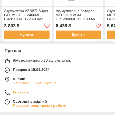
Акумулятор AZBIST Super
Акумуляторна батарея
Акум
GEL ASGEL-12400M6,
MERLION AGM
MER
Black Case, 12V 40.0Ah
GP12800M6 12 V 80 Ah
GP12
(196x165x173) Q1/96
21,8 кг ( 260 x 165 x 210
325 
3 803
6 435
5 6
₴
₴
(215) ) Q1
Q1/
Купити
Купити
Про нас
95% позитивних з 20 відгуків за рік
Працює з 15.01.2024
м. Київ
Перемоги 9, Київ, Україна
Контакти
Сьогодні вихідний
Показати весь графік роботи