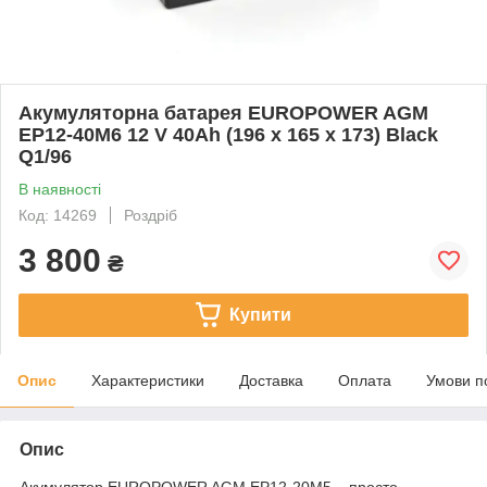
Акумуляторна батарея EUROPOWER AGM
EP12-40M6 12 V 40Ah (196 x 165 x 173) Black
Q1/96
В наявності
Код: 14269
Роздріб
3 800
₴
Купити
Опис
Характеристики
Доставка
Оплата
Умови п
Опис
Акумулятор EUROPOWER AGM EP12-20M5 – просто