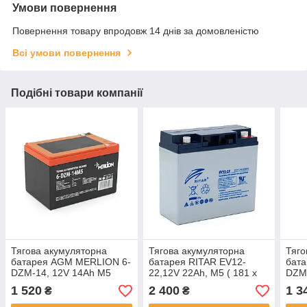
Умови повернення
Повернення товару впродовж 14 днів за домовленістю
Всі умови повернення
Подібні товари компанії
Тягова акумуляторна
Тягова акумуляторна
Тяго
батарея AGM MERLION 6-
батарея RITAR EV12-
бат
DZM-14, 12V 14Ah M5
22,12V 22Ah, M5 ( 181 х
DZM-
(151х98х104 мм) Q3
77 х 170 ), Q4
(151
1 520
2 400
1 3
₴
₴
Q3