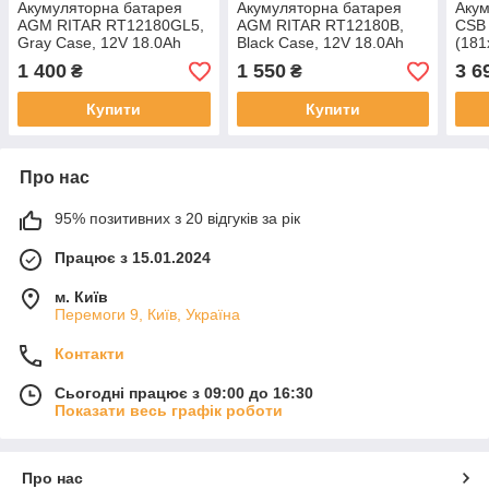
Акумуляторна батарея
Акумуляторна батарея
Акум
AGM RITAR RT12180GL5,
AGM RITAR RT12180B,
CSB
Gray Case, 12V 18.0Ah
Black Case, 12V 18.0Ah
(181
(181х77х167 ) Q4
(181х77х167) Q2
1 400
1 550
3 6
₴
₴
Купити
Купити
Про нас
95% позитивних з 20 відгуків за рік
Працює з 15.01.2024
м. Київ
Перемоги 9, Київ, Україна
Контакти
Сьогодні працює з 09:00 до 16:30
Показати весь графік роботи
Про нас