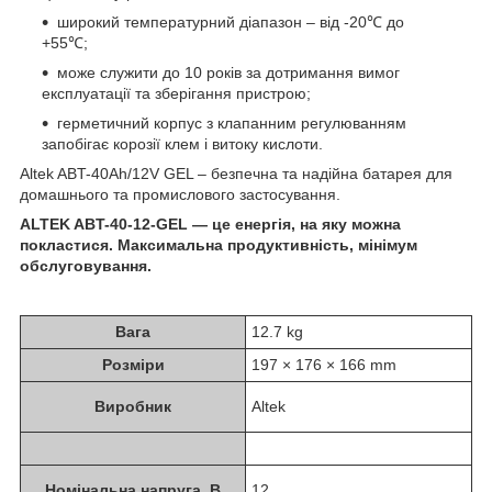
широкий температурний діапазон – від -20℃ до
+55℃;
може служити до 10 років за дотримання вимог
експлуатації та зберігання пристрою;
герметичний корпус з клапанним регулюванням
запобігає корозії клем і витоку кислоти.
Altek ABT-40Аh/12V GEL – безпечна та надійна батарея для
домашнього та промислового застосування.
ALTEK ABT-40-12-GEL — це енергія, на яку можна
покластися. Максимальна продуктивність, мінімум
обслуговування.
Вага
12.7 kg
Розміри
197 × 176 × 166 mm
Виробник
Altek
Номінальна напруга, В
12