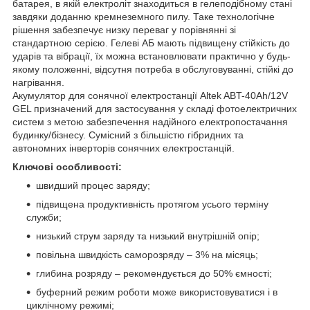
батарея, в якій електроліт знаходиться в гелеподібному стані
завдяки доданню кремнеземного пилу. Таке технологічне
рішення забезпечує низку переваг у порівнянні зі
стандартною серією. Гелеві АБ мають підвищену стійкість до
ударів та вібрації, їх можна встановлювати практично у будь-
якому положенні, відсутня потреба в обслуговуванні, стійкі до
нагрівання.
Акумулятор для сонячної електростанції Altek ABT-40Аh/12V
GEL призначений для застосування у складі фотоелектричних
систем з метою забезпечення надійного електропостачання
будинку/бізнесу. Сумісний з більшістю гібридних та
автономних інверторів сонячних електростанцій.
Ключові особливості:
швидший процес заряду;
підвищена продуктивність протягом усього терміну
служби;
низький струм заряду та низький внутрішній опір;
повільна швидкість саморозряду – 3% на місяць;
глибина розряду – рекомендується до 50% ємності;
буферний режим роботи може використовуватися і в
циклічному режимі;