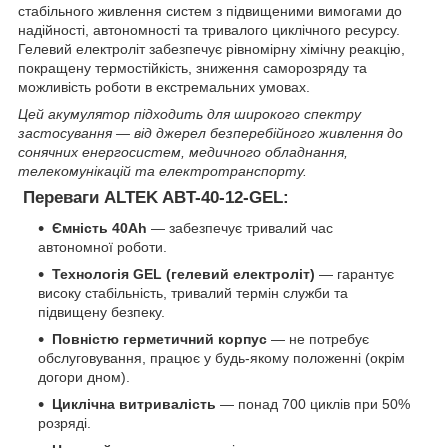
стабільного живлення систем з підвищеними вимогами до
надійності, автономності та тривалого циклічного ресурсу.
Гелевий електроліт забезпечує рівномірну хімічну реакцію,
покращену термостійкість, зниження саморозряду та
можливість роботи в екстремальних умовах.
Цей акумулятор підходить для широкого спектру
застосування — від джерел безперебійного живлення до
сонячних енергосистем, медичного обладнання,
телекомунікацій та електротранспорту.
Переваги ALTEK ABT-40-12-GEL:
Ємність 40Ah
— забезпечує тривалий час
автономної роботи.
Технологія GEL (гелевий електроліт)
— гарантує
високу стабільність, тривалий термін служби та
підвищену безпеку.
Повністю герметичний корпус
— не потребує
обслуговування, працює у будь-якому положенні (окрім
догори дном).
Циклічна витривалість
— понад 700 циклів при 50%
розряді.