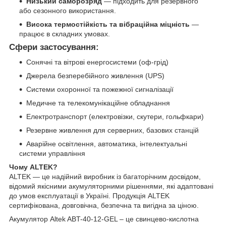
Низький саморозряд
— підходить для резервного
або сезонного використання.
Висока термостійкість та вібраційна міцність
—
працює в складних умовах.
Сфери застосування:
Сонячні та вітрові енергосистеми (оф-грід)
Джерела безперебійного живлення (UPS)
Системи охоронної та пожежної сигналізації
Медичне та телекомунікаційне обладнання
Електротранспорт (електровізки, скутери, гольфкари)
Резервне живлення для серверних, базових станцій
Аварійне освітлення, автоматика, інтелектуальні
системи управління
Чому ALTEK?
ALTEK — це надійний виробник із багаторічним досвідом,
відомий якісними акумуляторними рішеннями, які адаптовані
до умов експлуатації в Україні. Продукція ALTEK
сертифікована, довговічна, безпечна та вигідна за ціною.
Акумулятор Altek ABT-40-12-GEL – це свинцево-кислотна