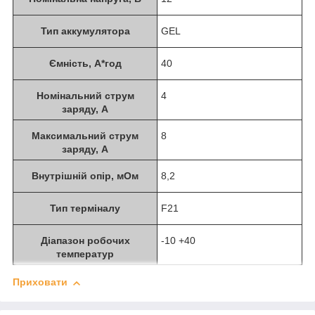
Тип аккумулятора
GEL
Ємність, А*год
40
Номiнальний струм
4
заряду, А
Максимальний струм
8
заряду, А
Внутрішній опір, мОм
8,2
Тип термiналу
F21
Діапазон робочих
-10 +40
температур
Приховати