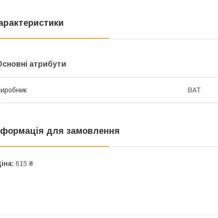
арактеристики
Основні атрибути
иробник
BAT
нформація для замовлення
іна:
615 ₴