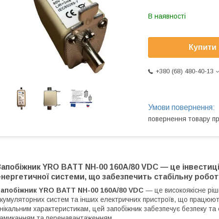
В наявності
Купити
+380 (68) 480-40-13
повернення товару п
Запобіжник YRO BATT NH-00 160A/80 VDC — це інвестиція
енергетичної системи, що забезпечить стабільну роботу
Запобіжник YRO BATT NH-00 160A/80 VDC
— це високоякісне рі
кумуляторних систем та інших електричних пристроїв, що працюю
нікальним характеристикам, цей запобіжник забезпечує безпеку та 
амиканням та перенавантаженням.