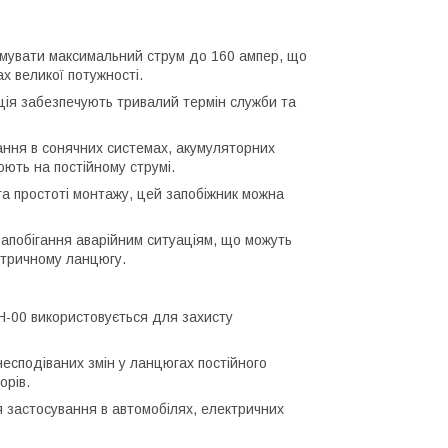
увати максимальний струм до 160 ампер, що
х великої потужності.
ція забезпечують тривалий термін служби та
ння в сонячних системах, акумуляторних
ють на постійному струмі.
 простоті монтажу, цей запобіжник можна
апобігання аварійним ситуаціям, що можуть
ктричному ланцюгу.
H-00 використовується для захисту
несподіваних змін у ланцюгах постійного
орів.
я застосування в автомобілях, електричних