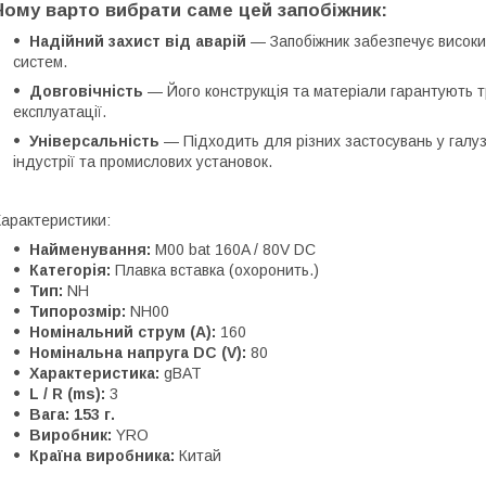
Чому варто вибрати саме цей запобіжник:
Надійний захист від аварій
— Запобіжник забезпечує високи
систем.
Довговічність
— Його конструкція та матеріали гарантують т
експлуатації.
Універсальність
— Підходить для різних застосувань у галуз
індустрії та промислових установок.
арактеристики:
Найменування:
M00 bat 160A / 80V DC
Категорія:
Плавка вставка (охоронить.)
Тип:
NH
Типорозмір:
NH00
Номінальний струм (A):
160
Номінальна напруга DC (V):
80
Характеристика:
gBAT
L / R (ms):
3
Вага: 153 г.
Виробник:
YRO
Країна виробника:
Китай