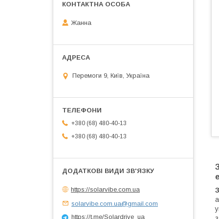
Жанна
Перемоги 9, Київ, Україна
+380 (68) 480-40-13
+380 (68) 480-40-13
https://solarvibe.com.ua
а
solarvibe.com.ua@gmail.com
у
https://t.me/Solardrive_ua
з