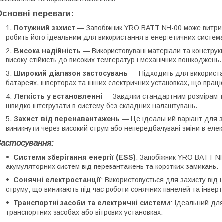
Основні переваги:
Потужний захист
— Запобіжник YRO BATT NH-00 може витрим
робить його ідеальним для використання в енергетичних система
Висока надійність
— Використовувані матеріали та конструк
високу стійкість до високих температур і механічних пошкоджень.
Широкий діапазон застосувань
— Підходить для використа
батареях, інверторах та інших електричних установках, що працю
Легкість у встановленні
— Завдяки стандартним розмірам та
швидко інтегрувати в систему без складних налаштувань.
Захист від перенавантажень
— Це ідеальний варіант для з
виникнути через високий струм або непередбачувані зміни в еле
Застосування:
Системи зберігання енергії (ESS)
: Запобіжник YRO BATT N
акумуляторних систем від перевантажень та коротких замикань.
Сонячні електростанції
: Використовується для захисту від 
струму, що виникають під час роботи сонячних панелей та інверт
Транспортні засоби та електричні системи
: Ідеальний дл
транспортних засобах або вітрових установках.