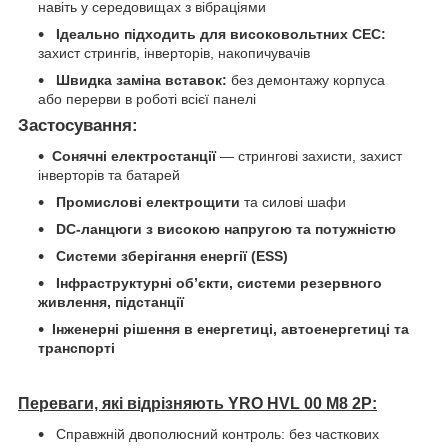
навіть у середовищах з вібраціями
Ідеально підходить для високовольтних СЕС:
захист стрингів, інверторів, накопичувачів
Швидка заміна вставок:
без демонтажу корпуса
або перерви в роботі всієї панелі
Застосування:
Сонячні електростанції
— стрингові захисти, захист
інверторів та батарей
Промислові електрощити
та силові шафи
DC-ланцюги з високою напругою та потужністю
Системи зберігання енергії (ESS)
Інфраструктурні об’єкти, системи резервного
живлення, підстанції
Інженерні рішення в енергетиці, автоенергетиці та
транспорті
Переваги, які відрізняють YRO HVL 00 M8 2P:
Справжній двополюсний контроль: без часткових