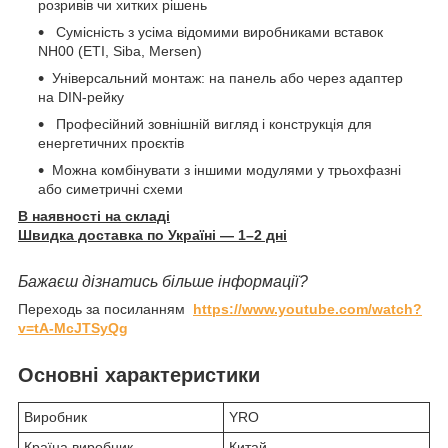
розривів чи хитких рішень
Сумісність з усіма відомими виробниками вставок
NH00 (ETI, Siba, Mersen)
Універсальний монтаж: на панель або через адаптер
на DIN-рейку
Професійний зовнішній вигляд і конструкція для
енергетичних проєктів
Можна комбінувати з іншими модулями у трьохфазні
або симетричні схеми
В наявності на складі
Швидка доставка по Україні — 1–2 дні
Бажаєш дізнатись більше інформації?
Переходь за посиланням
https://www.youtube.com/watch?
v=tA-McJTSyQg
Основні характеристики
Виробник
YRO
Країна виробник
Китай