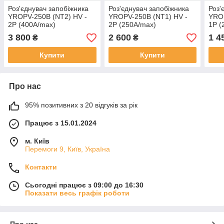
Роз'єднувач запобіжника
Роз'єднувач запобіжника
Роз'
YROPV-250B (NT2) HV -
YROPV-250B (NT1) HV -
YROP
2P (400A/max)
2P (250A/max)
1P (
3 800
2 600
1 4
₴
₴
Купити
Купити
Про нас
95% позитивних з 20 відгуків за рік
Працює з 15.01.2024
м. Київ
Перемоги 9, Київ, Україна
Контакти
Сьогодні працює з 09:00 до 16:30
Показати весь графік роботи