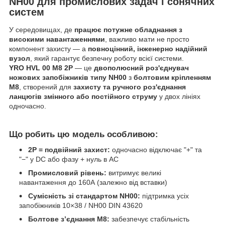
NH00 для промислових задач і сонячних
систем
У середовищах, де
працює потужне обладнання з
високими навантаженнями
, важливо мати не просто
компонент захисту — а
повноцінний, інженерно надійний
вузол
, який гарантує безпечну роботу всієї системи.
YRO HVL 00 M8 2P
— це
двополюсний роз'єднувач
ножових запобіжників типу NH00
з
болтовим кріпленням
М8
, створений для
захисту та ручного роз'єднання
ланцюгів змінного або постійного струму
у двох лініях
одночасно.
Що робить цю модель особливою:
2P = подвійний захист:
одночасно відключає "+" та
"−" у DC або фазу + нуль в AC
Промисловий рівень:
витримує великі
навантаження до 160А (залежно від вставки)
Сумісність зі стандартом NH00:
підтримка усіх
запобіжників 10×38 / NH00 DIN 43620
Болтове з’єднання M8:
забезпечує стабільність