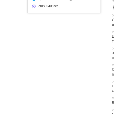
+380684804013
С
о
Ц
т
З
п
С
п
П
ж
Б