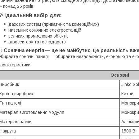
онячні панелі не потребують складного догляду: достатньо періоди
 понад 25 років.
💡 Ідеальний вибір для:
дахових систем (приватних та комерційних)
наземних сонячних електростанцій
великих промислових об’єктів
агросектору та господарств
🌿
Сонячна енергія — це не майбутнє, це реальність вже
бирайте сонячні панелі — обирайте незалежність, економію та екол
арактеристики
Основні
Виробник
Jinko So
Країна виробник
Китай
Тип панелі
Монокри
Матеріал виготовлення модуля
Монокри
Матеріал рамки
Алюміні
Напруга
1500 В