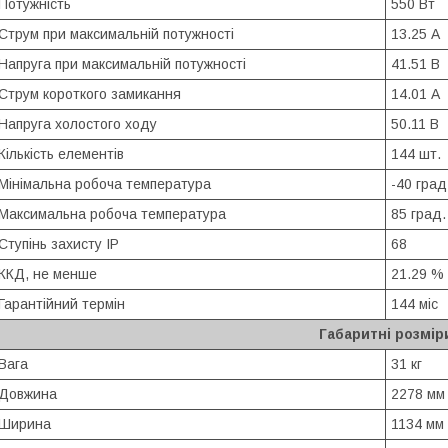
Потужність
550 Вт
Струм при максимальній потужності
13.25 А
Напруга при максимальній потужності
41.51 В
Струм короткого замикання
14.01 А
Напруга холостого ходу
50.11 В
Кількість елементів
144 шт.
Мінімальна робоча температура
-40 град
Максимальна робоча температура
85 град.
Ступінь захисту IP
68
ККД, не менше
21.29 %
Гарантійний термін
144 міс
Габаритні розмір
Вага
31 кг
Довжина
2278 мм
Ширина
1134 мм