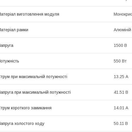
атеріал виготовлення модуля
Монокрис
атеріал рамки
Алюміній
апруга
1500 В
отужність
550 Вт
трум при максимальній потужності
13.25 А
апруга при максимальній потужності
41.51 В
трум короткого замикання
14.01 А
апруга холостого ходу
50.11 В