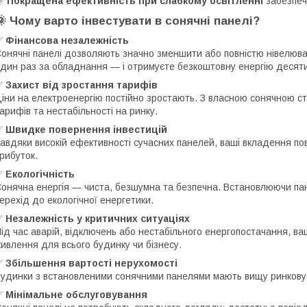
🌞
Покращена ефективність при слабкому освітленні
забезпечу
🌞 Чому варто інвестувати в сонячні панелі?
✅
Фінансова незалежність
онячні панелі дозволяють значно зменшити або повністю нівелюва
дин раз за обладнання — і отримуєте безкоштовну енергію десяти
✅
Захист від зростання тарифів
іни на електроенергію постійно зростають. З власною сонячною ст
арифів та нестабільності на ринку.
✅
Швидке повернення інвестицій
авдяки високій ефективності сучасних панелей, ваші вкладення пов
рибуток.
✅
Екологічність
онячна енергія — чиста, безшумна та безпечна. Встановлюючи пан
ерехід до екологічної енергетики.
✅
Незалежність у критичних ситуаціях
ід час аварій, відключень або нестабільного енергопостачання, в
ивлення для всього будинку чи бізнесу.
✅
Збільшення вартості нерухомості
удинки з встановленими сонячними панелями мають вищу ринкову в
✅
Мінімальне обслуговування