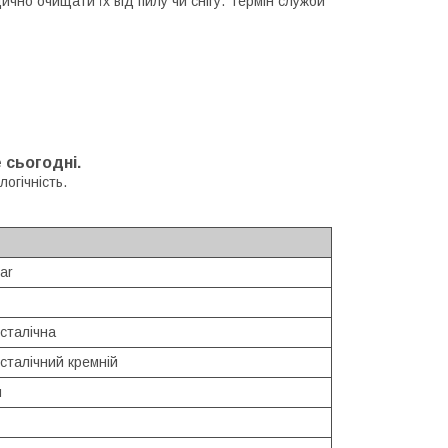
чно очищати їх від пилу чи снігу. Термін служби
 сьогодні.
огічність.
lar
сталічна
сталічний кремній
й