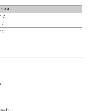
ієнти
° С
° С
° С
ar
талічна