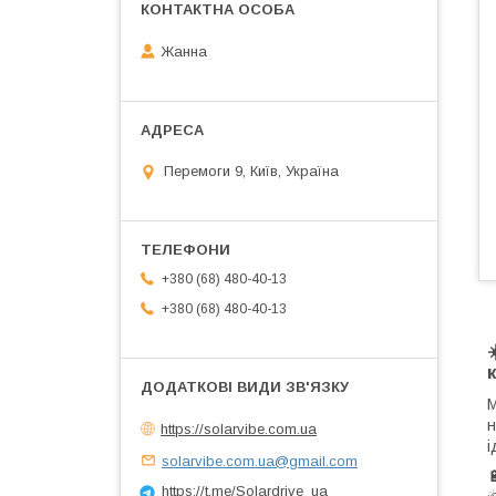
Жанна
Перемоги 9, Київ, Україна
+380 (68) 480-40-13
+380 (68) 480-40-13
М
н
https://solarvibe.com.ua
і
solarvibe.com.ua@gmail.com
https://t.me/Solardrive_ua