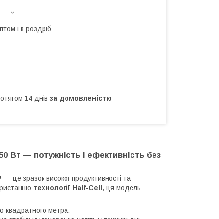
птом і в роздріб
ротягом 14 днів
за домовленістю
50 Вт — потужність і ефективність без
P
— це зразок високої продуктивності та
користанню
технології Half-Cell
, ця модель
го квадратного метра.