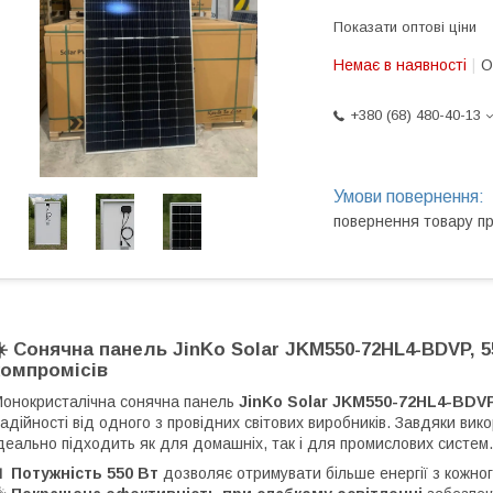
Показати оптові ціни
Немає в наявності
О
+380 (68) 480-40-13
повернення товару п
☀️ Сонячна панель JinKo Solar JKM550-72HL4-BDVP, 5
компромісів
онокристалічна сонячна панель
JinKo Solar JKM550-72HL4-BDV
адійності від одного з провідних світових виробників. Завдяки ви
деально підходить як для домашніх, так і для промислових систем.
🔋
Потужність 550 Вт
дозволяє отримувати більше енергії з кожно