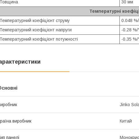
Товщина
30 мм
Температурні коефіц
Температурний коефіцієнт струму
0.048 %/
Температурний коефіцієнт напруги
-0.28 %/
Температурний коефіцієнт потужності
-0.35 %/
арактеристики
Основні
иробник
Jinko Sol
раїна виробник
Китай
ип панелі
Монокрис