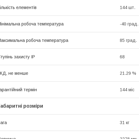
ількість елементів
144 шт.
інімальна робоча температура
-40 град.
аксимальна робоча температура
85 град.
тупінь захисту IP
68
КД, не менше
21.29 %
арантійний термін
144 міс
Габаритні розміри
ага
31 кг