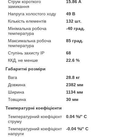
Струм короткого
15.86 А
замикання
Напруга холостого ходу
49 В
Кількість елементів
132 шт.
Мінімальна робоча
-40 град.
температура
Максимальна робоча
85 град.
температура
Ступінь захисту IP
68
ККД, не менше
22.6 %
Габаритні розміри
Вага
28.8 кг
Довжина
2382 мм
Ширина
1134 мм
Товщина
30 мм
Температурні коефіцієнти
Температурний коефіцієнт
0.04 %/° С
струму
Температурний коефіцієнт
-0.04 %/° С
напруги