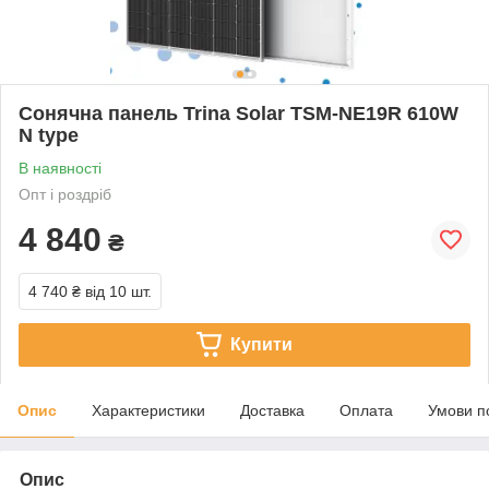
Сонячна панель Trina Solar TSM-NE19R 610W
N type
В наявності
Опт і роздріб
4 840
₴
4 740 ₴
від 10 шт.
Купити
Опис
Характеристики
Доставка
Оплата
Умови п
Опис