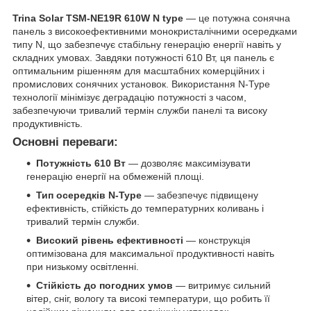
Trina Solar TSM-NE19R 610W N type
— це потужна сонячна
панель з високоефективними монокристалічними осередками
типу N, що забезпечує стабільну генерацію енергії навіть у
складних умовах. Завдяки потужності 610 Вт, ця панель є
оптимальним рішенням для масштабних комерційних і
промислових сонячних установок. Використання N-Type
технології мінімізує деградацію потужності з часом,
забезпечуючи тривалий термін служби панелі та високу
продуктивність.
Основні переваги:
Потужність 610 Вт
— дозволяє максимізувати
генерацію енергії на обмеженій площі.
Тип осередків N-Type
— забезпечує підвищену
ефективність, стійкість до температурних коливань і
тривалий термін служби.
Високий рівень ефективності
— конструкція
оптимізована для максимальної продуктивності навіть
при низькому освітленні.
Стійкість до погодних умов
— витримує сильний
вітер, сніг, вологу та високі температури, що робить її