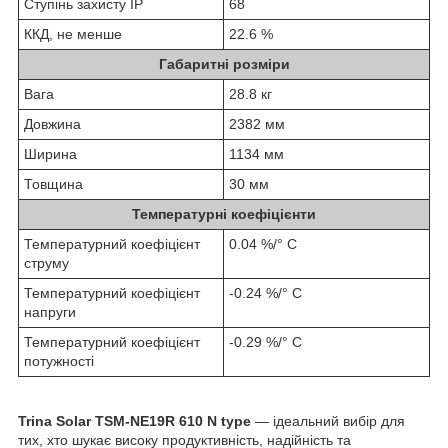
Ступінь захисту IP
68
ККД, не менше
22.6 %
Габаритні розміри
Вага
28.8 кг
Довжина
2382 мм
Ширина
1134 мм
Товщина
30 мм
Температурні коефіцієнти
Температурний коефіцієнт
0.04 %/° С
струму
Температурний коефіцієнт
-0.24 %/° С
напруги
Температурний коефіцієнт
-0.29 %/° С
потужності
Trina Solar TSM-NE19R 610 N type
— ідеальний вибір для
тих, хто шукає високу продуктивність, надійність та