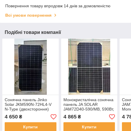
Повернення товару впродовж 14 днів за домовленістю
Всі умови повернення
Подібні товари компанії
Сонячна панель Jinko
Монокристалічна сонячна
Соня
Solar JKM590N-72HL4-V
панель JA SOLAR
JAM
N-Type (двохстороння)
JAM72D40-590/MB, 590Вт,
Mono
Bifacial,N-type
Cell
4 650
4 865
4 7
₴
₴
Купити
Купити