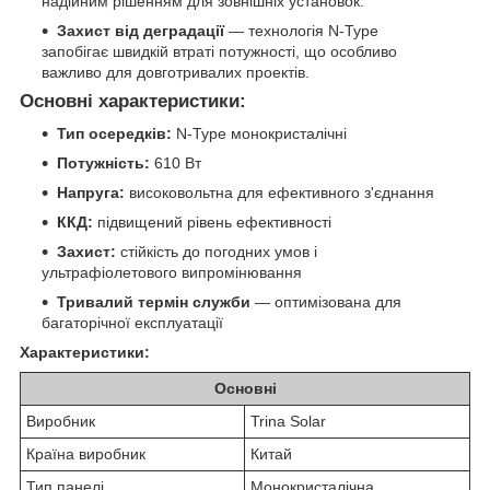
надійним рішенням для зовнішніх установок.
Захист від деградації
— технологія N-Type
запобігає швидкій втраті потужності, що особливо
важливо для довготривалих проектів.
Основні характеристики:
Тип осередків:
N-Type монокристалічні
Потужність:
610 Вт
Напруга:
високовольтна для ефективного з'єднання
ККД:
підвищений рівень ефективності
Захист:
стійкість до погодних умов і
ультрафіолетового випромінювання
Тривалий термін служби
— оптимізована для
багаторічної експлуатації
Характеристики:
Основні
Виробник
Trina Solar
Країна виробник
Китай
Тип панелі
Монокристалічна