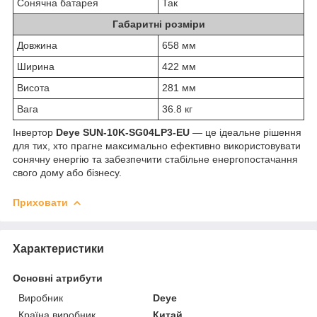
Сонячна батарея
Так
Габаритні розміри
Довжина
658 мм
Ширина
422 мм
Висота
281 мм
Вага
36.8 кг
Інвертор
Deye SUN-10K-SG04LP3-EU
— це ідеальне рішення
для тих, хто прагне максимально ефективно використовувати
сонячну енергію та забезпечити стабільне енергопостачання
свого дому або бізнесу.
Приховати
Характеристики
Основні атрибути
Виробник
Deye
Країна виробник
Китай