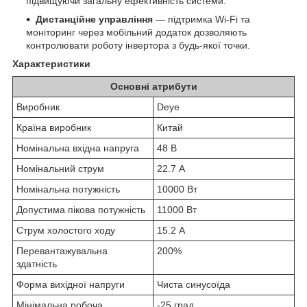
підвищуючи загальну ефективність системи.
Дистанційне управління
— підтримка Wi-Fi та
моніторинг через мобільний додаток дозволяють
контролювати роботу інвертора з будь-якої точки.
Характеристики
Основні атрибути
Виробник
Deye
Країна виробник
Китай
Номінальна вхідна напруга
48 В
Номінальний струм
22.7 А
Номінальна потужність
10000 Вт
Допустима пікова потужність
11000 Вт
Струм холостого ходу
15.2 А
Перевантажувальна
200%
здатність
Форма вихідної напруги
Чиста синусоїда
Мінімальна робоча
-25 град.