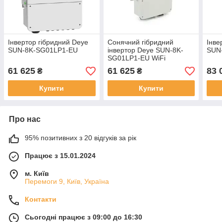
Інвертор гібридний Deye
Сонячний гібридний
Інве
SUN-8K-SG01LP1-EU
інвертор Deye SUN-8K-
SUN
SG01LP1-EU WiFi
61 625
61 625
83 
₴
₴
Купити
Купити
Про нас
95% позитивних з 20 відгуків за рік
Працює з 15.01.2024
м. Київ
Перемоги 9, Київ, Україна
Контакти
Сьогодні працює з 09:00 до 16:30