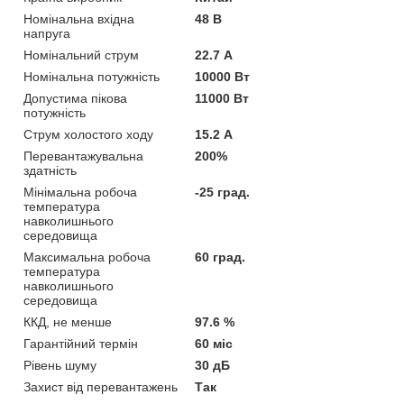
Номінальна вхідна
48 В
напруга
Номінальний струм
22.7 А
Номінальна потужність
10000 Вт
Допустима пікова
11000 Вт
потужність
Струм холостого ходу
15.2 А
Перевантажувальна
200%
здатність
Мінімальна робоча
-25 град.
температура
навколишнього
середовища
Максимальна робоча
60 град.
температура
навколишнього
середовища
ККД, не менше
97.6 %
Гарантійний термін
60 міс
Рівень шуму
30 дБ
Захист від перевантажень
Так