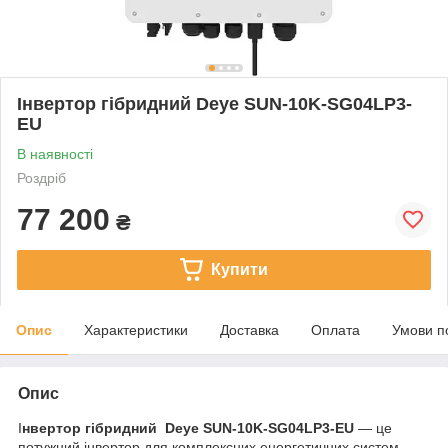
Інвертор гібридний Deye SUN-10K-SG04LP3-
EU
В наявності
Роздріб
77 200
₴
Купити
Опис
Характеристики
Доставка
Оплата
Умови п
Опис
І
нвертор гібридний Deye SUN-10K-SG04LP3-EU
— це
потужний інвертор для комплексних енергетичних систем,