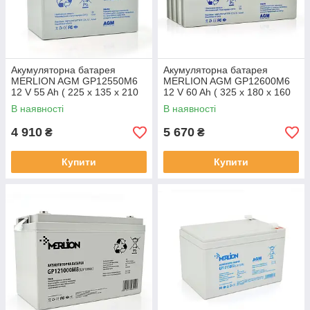
Акумуляторна батарея
Акумуляторна батарея
MERLION AGM GP12550M6
MERLION AGM GP12600M6
12 V 55 Ah ( 225 x 135 x 210
12 V 60 Ah ( 325 x 180 x 160
(215) ) Q1/48
(165) ) Q1/48
В наявності
В наявності
4 910
5 670
₴
₴
Купити
Купити