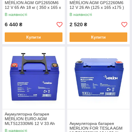
MERLION AGM GP12650M6
MERLION AGM GP12260M6
12 V 65 Ah 18 кг ( 350 x 165 x
12 V 26 Ah (125 х 165 х175 )
165 ) White Q1
Q1
В наявності
В наявності
6 440
2 520
₴
₴
Купити
Купити
Акумуляторна батарея
MERLION EURO AGM
MLTS12330M6 12 V 33 Ah
Акумуляторна батарея
(195 x 130 x 155 (165)), 9.7
MERLION FOR TESLA AGM
В наявності