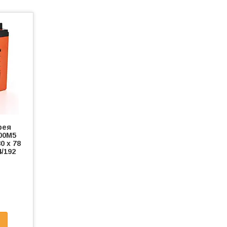
рея
00M5
0 x 78
4/192