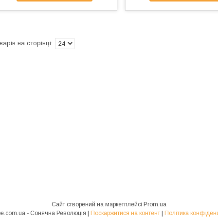
Сайт створений на маркетплейсі
Prom.ua
solarvibe.com.ua - Сонячна Революція |
Поскаржитися на контент
|
Політика конфіденц