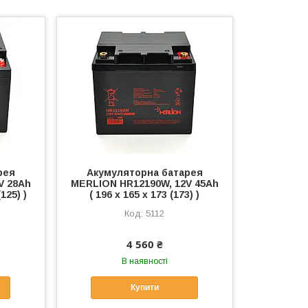
рея
Акумуляторна батарея
V 28Ah
MERLION HR12190W, 12V 45Ah
125) )
( 196 х 165 х 173 (173) )
5112
4 560 ₴
В наявності
Купити