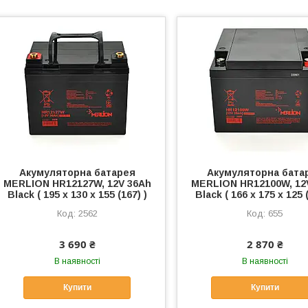
Акумуляторна батарея
Акумуляторна бата
MERLION HR12127W, 12V 36Ah
MERLION HR12100W, 12
Black ( 195 х 130 х 155 (167) )
Black ( 166 х 175 х 125 (
2562
655
3 690 ₴
2 870 ₴
В наявності
В наявності
Купити
Купити