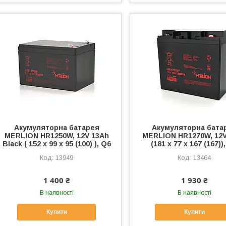
Акумуляторна батарея
Акумуляторна бата
MERLION HR1250W, 12V 13Ah
MERLION HR1270W, 12V
Black ( 152 х 99 х 95 (100) ), Q6
(181 х 77 х 167 (167))
13949
13464
1 400 ₴
1 930 ₴
В наявності
В наявності
Купити
Купити