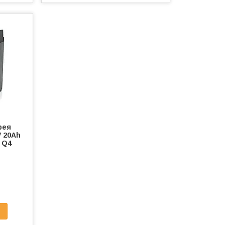
рея
 20Ah
, Q4