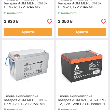
батарея AGM MERLION 6-
батарея AGM MERLION 6-
DZM-32, 12V 32Ah M5
DZM-20, 12V 20Ah M4
(218x95x175мм), 9,5 кг. Q2
(181х77х167 мм) Q3
В наявності
В наявності
2 930
2 050
₴
₴
Купити
Купити
Тягова акумуляторна
Тягова акумуляторна
батарея AGM MERLION 6-
батарея AGM AZBIST 6-DZM-
DZM-120, 12V 120Ah. М8
12, 12V 12Ah F2 (151х98х101
(407 x 177 x 225) Q1
мм) Black Q3
В наявності
В наявності