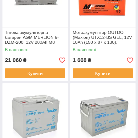
Тягова акумуляторна
Мотоакумулятор OUTDO
батарея AGM MERLION 6-
(Maxion) UTX12-BS GEL, 12V
DZM-200, 12V 200Ah М8
10Ah (150 х 87 х 130),
(495*165*230), Q1
Orange, Q6
В наявності
В наявності
21 060
1 668
₴
₴
Купити
Купити