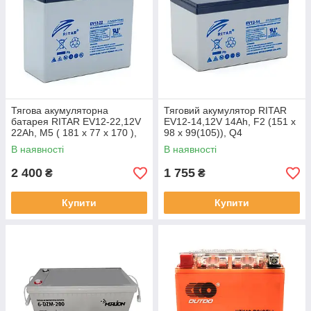
Тягова акумуляторна
Тяговий акумулятор RITAR
батарея RITAR EV12-22,12V
EV12-14,12V 14Ah, F2 (151 х
22Ah, M5 ( 181 х 77 х 170 ),
98 х 99(105)), Q4
Q4
В наявності
В наявності
2 400
1 755
₴
₴
Купити
Купити