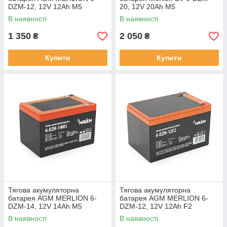
DZM-12, 12V 12Ah M5
20, 12V 20Ah M5
(151х98х101 мм) Orange Q3
(181*77*170), Q3
В наявності
В наявності
1 350
2 050
₴
₴
Купити
Купити
Тягова акумуляторна
Тягова акумуляторна
батарея AGM MERLION 6-
батарея AGM MERLION 6-
DZM-14, 12V 14Ah M5
DZM-12, 12V 12Ah F2
(151х98х104 мм) Q3
(151х98х101 мм) Orange Q3
В наявності
В наявності