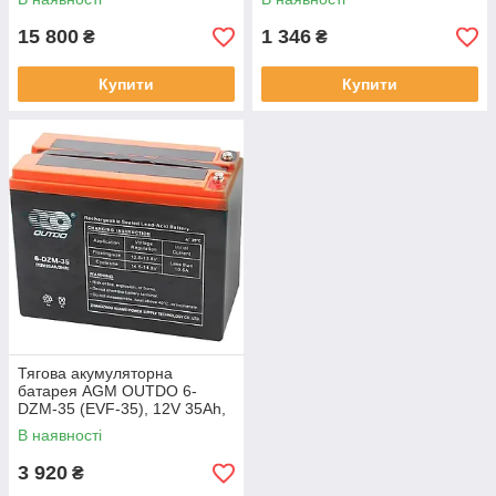
15 800
1 346
₴
₴
Купити
Купити
Тягова акумуляторна
батарея AGM OUTDO 6-
DZM-35 (EVF-35), 12V 35Ah,
(223 х 105 х 174), Q1
В наявності
3 920
₴