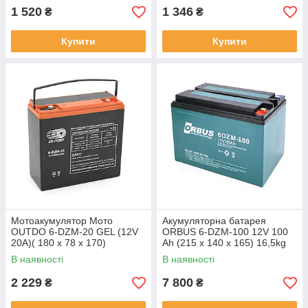
1 520
1 346
₴
₴
Купити
Купити
Мотоакумулятор Мото
Акумуляторна батарея
OUTDO 6-DZM-20 GEL (12V
ORBUS 6-DZM-100 12V 100
20A)( 180 х 78 х 170)
Ah (215 x 140 x 165) 16,5kg
Q1/48
В наявності
В наявності
2 229
7 800
₴
₴