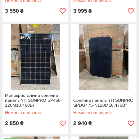
Немає в наявності
Немає в наявності
3 550
3 995
₴
₴
Монокристалічна сонячна
панель YH SUNPRO SP460-
Сонячна панель YH SUNPRO
120M10,460Вт
SPDG475-N120M10,475Вт
Немає в наявності
Немає в наявності
2 850
2 940
₴
₴