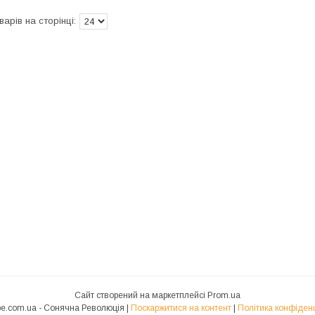
Сайт створений на маркетплейсі
Prom.ua
solarvibe.com.ua - Сонячна Революція |
Поскаржитися на контент
|
Політика конфіденц