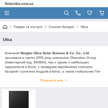
Solarvibe.com.ua
Товари та послуги
Сонячні батареї
Ulica
Ulica
Компанія
Ningbo Ulica Solar Science & Co. Co., Ltd
,
заснована в серпні 2005 року компанією Shanshan Group
(інвентарний код: 600884), яка є одним з найбільших
підприємств в Китаї, є провідним виробником сонячних
батарей і сонячних модулів в Китаї, а також глобальним Tier
1. фінансування бренду, як було оголошено Bloomberg New
Показати все
Energy Finance в 1 кварталі 2020 року.
Продукт охоплює широкий спектр як монокристалічних, так і
полікристалічних, від 5BB до 12BB і Half-Cut 9BB, від срібної
рами до повністю чорних і подвійних скляних двосторонніх
панелей, підходить для застосування в мережі і поза
мережею. Автоматичне обладнання в основному