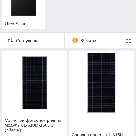
імпортується з Німеччини, Швейцарії та Японії, в даний час
річна виробнича потужність становить 800 МВт для осередків
і 800 МВт для модулів, зараз будується новий автоматичний
завод і очікувана потужність 1 ГВт в 2021 році.
Ulica Solar
Сортування
0
Фільтри
Сонячний фотоелектричний
модуль UL-610M-156DG
(bifacial)
Сонячна панель UL-615M-