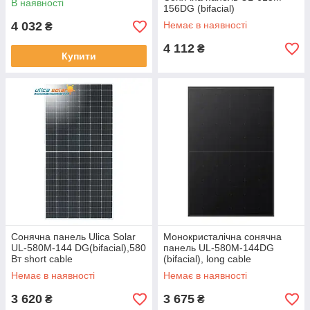
В наявності
156DG (bifacial)
4 032
Немає в наявності
₴
4 112
₴
Купити
Сонячна панель Ulica Solar
Монокристалічна сонячна
UL-580M-144 DG(bifacial),580
панель UL-580M-144DG
Вт short cable
(bifacial), long cable
Немає в наявності
Немає в наявності
3 620
3 675
₴
₴