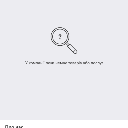
міжнародних вимог. Тому використання техніки даного
виробника – безпечне!
Асортименти.
У нас на сайті ми пропонуємо великий вибір
обладнання, навіть якщо ви не знайдете жодної моделі,
просто зв'яжіться з будь-яким з наших менеджерів і ми
підберемо і знайде те, що потрібно саме Вам
Ціни.
SunPower пропонує конкурентні та доступні ціни для
всіх своїх клієнтів
сервіс. Найважливіше використання техніки, можливість її
обслужити, тут це питання вирішено.
У компанії поки немає товарів або послуг
Якщо вас цікавить обладнання SunPower
зателефонуйте
нам
, ми будемо раді відповісти на ваші питання!
Про нас