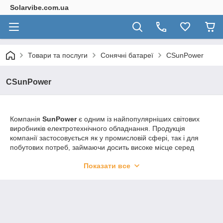
Solarvibe.com.ua
Товари та послуги
Сонячні батареї
CSunPower
CSunPower
Компанія
SunPower
є одним із найпопулярніших світових
виробників електротехнічного обладнання. Продукція
компанії застосовується як у промисловій сфері, так і для
побутових потреб, займаючи досить високе місце серед
покупців. У нас на сайті представлений широкий асортимент
Показати все
SunPower
, що включає сонячні панелі.
Переваги SunPower
:
Якість.
Вся продукція компанії давно зарекомендувала себе
як перевірене та надійне обладнання
Безпека. Ретельна експертиза та дотримання всіх